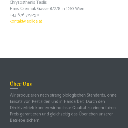
Chrysosthenis Taslis
Hans Czermak Gasse 8/2/8 in 1210 Wien
+43 676 7192511
kontakt@eolida.at
Über Uns
Wir produzieren nach streng biologischen Standards, ohne
Einsatz von Pestiziden und in Handarbeit. Durch den
Direktvertrieb können wir höchste Qualität zu einem fairen
Preis garantieren und gleichzeitig das Überleben unserer
Betriebe sichern.