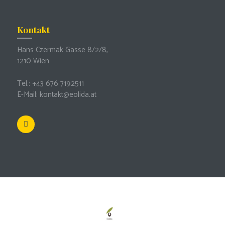
Kontakt
Hans Czermak Gasse 8/2/8,
1210 Wien
Tel.: +43 676 7192511
E-Mail:
kontakt@eolida.at